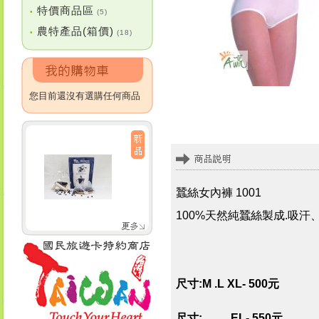
特價商品區
•
(5)
農特產品(箱價)
•
(18)
您目前還沒有選購任何商品
蠶絲女內褲 1001
100%天然純蠶絲製成.吸
尺寸:M .L XL
- 500元
尺寸: EL- 550元