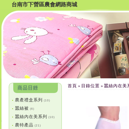
台南市下營區農會網路商城
首頁
目錄位置
蠶絲內在美
»
»
農產禮盒系列
•
(10)
蠶絲被
•
(6)
蠶絲內在美系列
•
(10)
農特產品
•
(21)