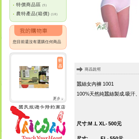
特價商品區
•
(5)
農特產品(箱價)
•
(18)
您目前還沒有選購任何商品
蠶絲女內褲 1001
100%天然純蠶絲製成.吸
尺寸:M .L XL
- 500元
尺寸: EL- 550元