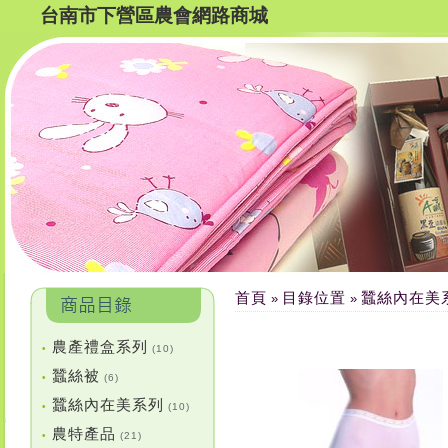
台南市下營區農會網路商城
首頁
目錄位置
蠶絲內在美
»
»
農產禮盒系列
•
(10)
蠶絲被
•
(6)
蠶絲內在美系列
•
(10)
農特產品
•
(21)