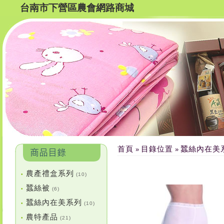
台南市下營區農會網路商城
首頁
目錄位置
蠶絲內在美
»
»
農產禮盒系列
•
(10)
蠶絲被
•
(6)
蠶絲內在美系列
•
(10)
農特產品
•
(21)