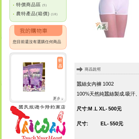
特價商品區
•
(5)
農特產品(箱價)
•
(18)
您目前還沒有選購任何商品
蠶絲女內褲 1002
100%天然純蠶絲製成.吸
尺寸:M .L XL
- 500元
尺寸: EL- 550元