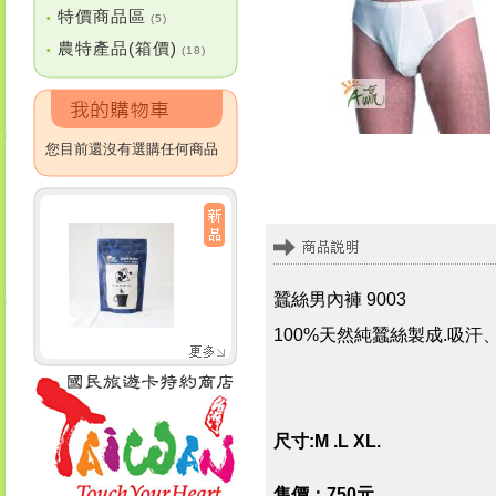
特價商品區
•
(5)
農特產品(箱價)
•
(18)
您目前還沒有選購任何商品
蠶絲男內褲 9003
100%天然純蠶絲製成.吸
尺寸:M .L XL.
售價：750元