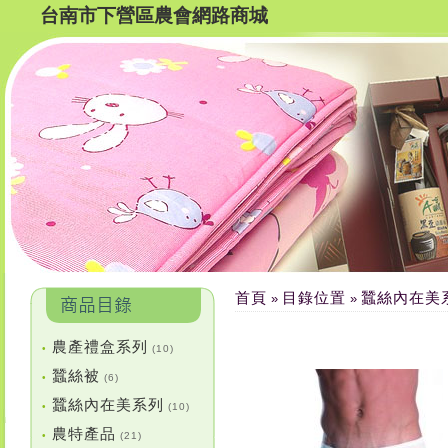
台南市下營區農會網路商城
首頁
目錄位置
蠶絲內在美
»
»
農產禮盒系列
•
(10)
蠶絲被
•
(6)
蠶絲內在美系列
•
(10)
農特產品
•
(21)