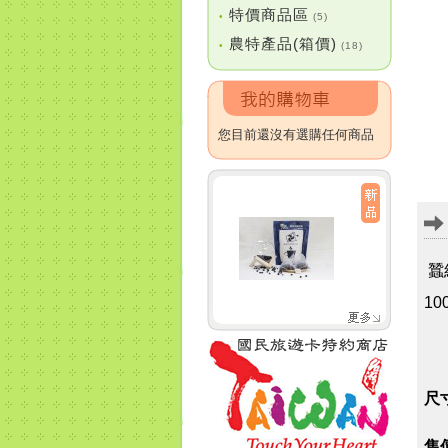
特價商品區
•
(5)
農特產品(箱價)
•
(18)
您目前還沒有選購任何商品
蠶絲
1
尺寸
售