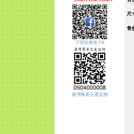
尺寸
售
下營區農會 FB
臺灣農產生產追溯