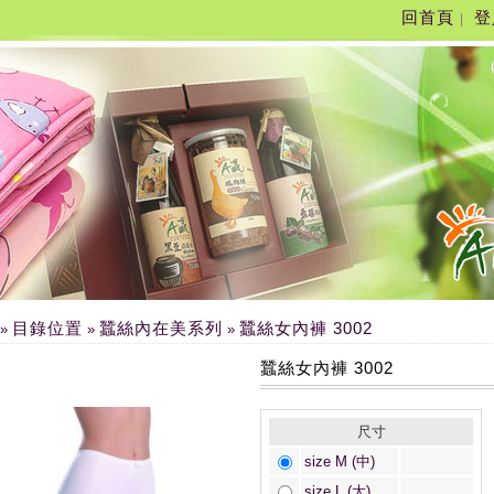
回首頁
登
|
目錄位置
蠶絲內在美系列
蠶絲女內褲 3002
»
»
»
蠶絲女內褲 3002
尺寸
size M (中)
size L (大)