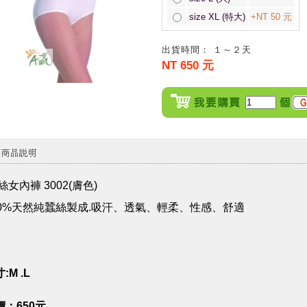
size XL (特大)
+NT 50 元
出貨時間： １～２天
NT 650 元
女內褲 3002(膚色)
00%天然純蠶絲製成.吸汗、透氣、輕柔、性感、舒適
:M .L
價：650元