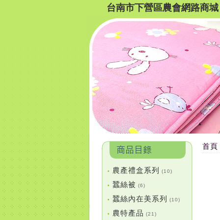
台南市下營區農會網路商城
首頁
農產禮盒系列
•
(10)
蠶絲被
•
(6)
蠶絲內在美系列
•
(10)
農特產品
•
(21)