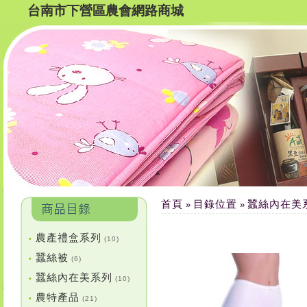
台南市下營區農會網路商城
首頁
目錄位置
蠶絲內在美
»
»
農產禮盒系列
•
(10)
蠶絲被
•
(6)
蠶絲內在美系列
•
(10)
農特產品
•
(21)