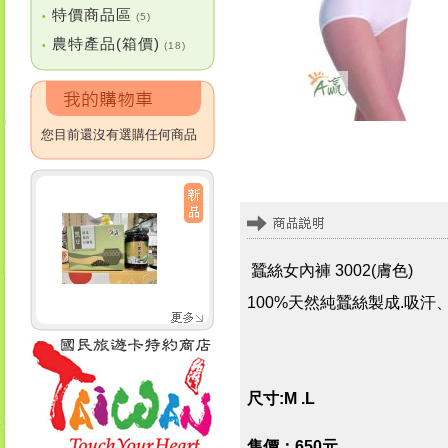
特價商品區
•
(5)
農特產品(箱價)
•
(18)
您目前還沒有選購任何商品
蠶絲女內褲 3002(膚色)
100%天然純蠶絲製成.吸
尺寸:M .L
售價：650元