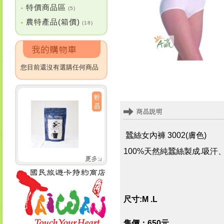
特價商品區
•
(5)
農特產品(箱價)
•
(18)
您目前還沒有選購任何商品
蠶絲女內褲 3002(膚色)
100%天然純蠶絲製成.吸
尺寸:M .L
售價：650元