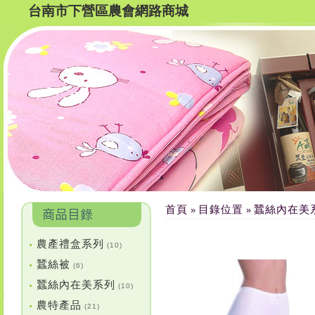
台南市下營區農會網路商城
首頁
目錄位置
蠶絲內在美
»
»
農產禮盒系列
•
(10)
蠶絲被
•
(6)
蠶絲內在美系列
•
(10)
農特產品
•
(21)