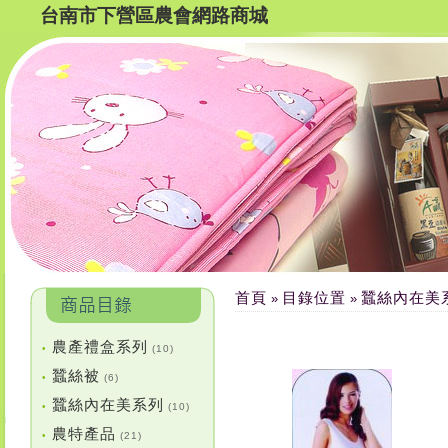
台南市下營區農會網路商城
首頁
目錄位置
蠶絲內在美
»
»
農產禮盒系列
•
(10)
蠶絲被
•
(6)
蠶絲內在美系列
•
(10)
農特產品
•
(21)