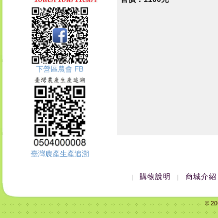
下營區農會 FB
臺灣農產生產追溯
購物說明
商城介紹
|
|
© 