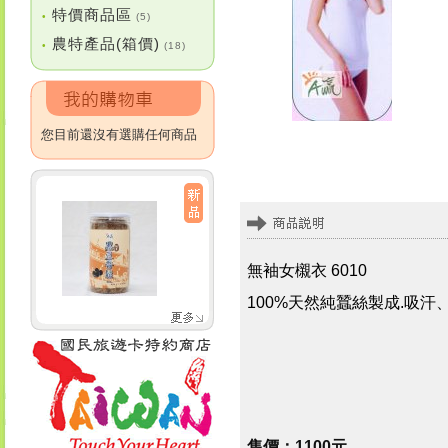
特價商品區
•
(5)
農特產品(箱價)
•
(18)
您目前還沒有選購任何商品
無袖女櫬衣 6010
100%天然純蠶絲製成.吸
售價：1100元