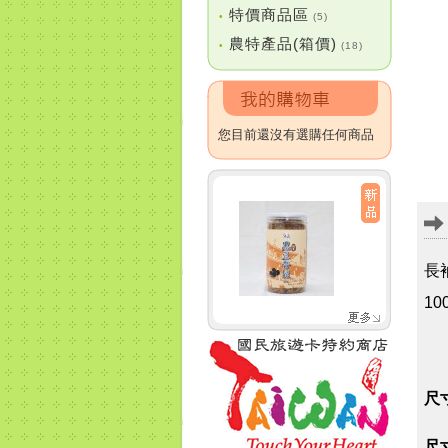
特價商品區
•
(5)
農特產品(箱價)
•
(18)
您目前還沒有選購任何商品
長
1
尺寸
尺寸