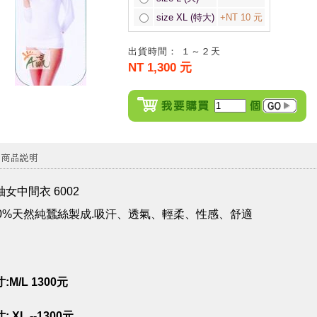
size XL (特大)
+NT 10 元
出貨時間： １～２天
NT 1,300 元
袖女中間衣 6002
00%天然純蠶絲製成.吸汗、透氣、輕柔、性感、舒適
:M/L 1300元
: XL --1300元