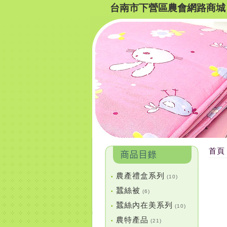
台南市下營區農會網路商城
首頁
農產禮盒系列
•
(10)
蠶絲被
•
(6)
蠶絲內在美系列
•
(10)
農特產品
•
(21)