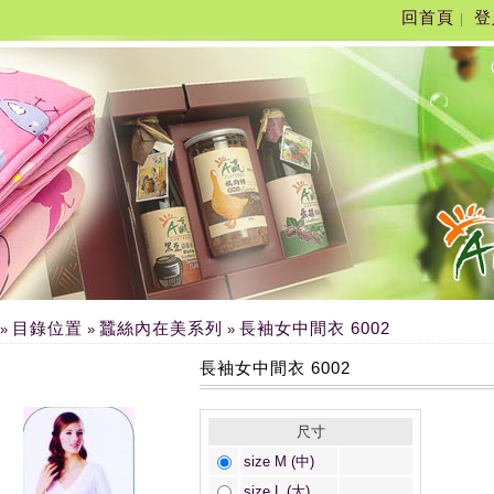
回首頁
登
|
目錄位置
蠶絲內在美系列
長袖女中間衣 6002
»
»
»
長袖女中間衣 6002
尺寸
size M (中)
size L (大)