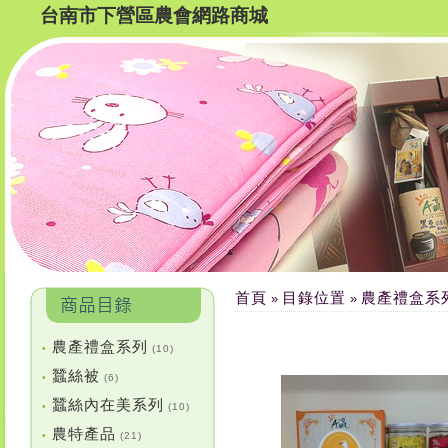
台南市下營區農會網路商城
首頁
目錄位置
農產禮盒系
»
»
農產禮盒系列
•
(10)
蠶絲被
•
(6)
蠶絲內在美系列
•
(10)
農特產品
•
(21)