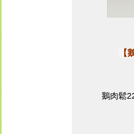
【
鵝肉鬆22