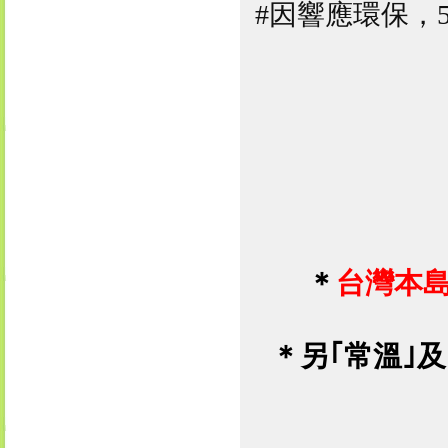
#因響應環保，
＊
台灣本
＊
另｢
常溫
｣及