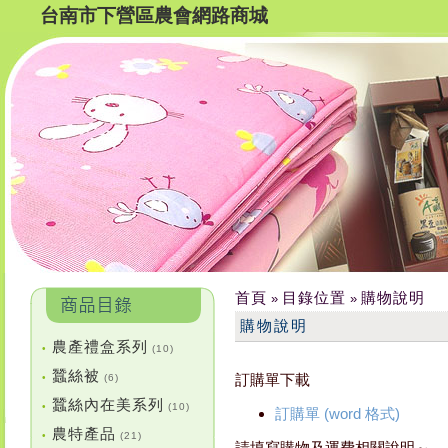
台南市下營區農會網路商城
首頁
目錄位置
購物說明
»
»
購物說明
農產禮盒系列
•
(10)
蠶絲被
訂購單下載
•
(6)
蠶絲內在美系列
•
(10)
訂購單 (word 格式)
農特產品
•
(21)
請填寫購物及運費相關說明～