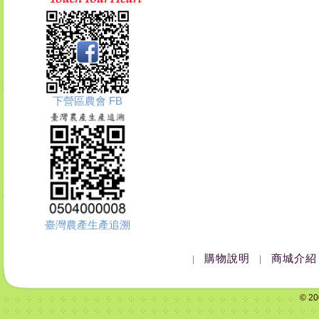
下營區農會 FB
臺灣農產生產追溯
購物說明
商城介紹
|
|
© 