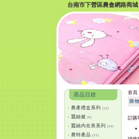
台南市下營區農會網路商城
首頁
購
農產禮盒系列
•
(10)
蠶絲被
訂購
•
(6)
蠶絲內在美系列
•
(10)
農特產品
•
(21)
請填