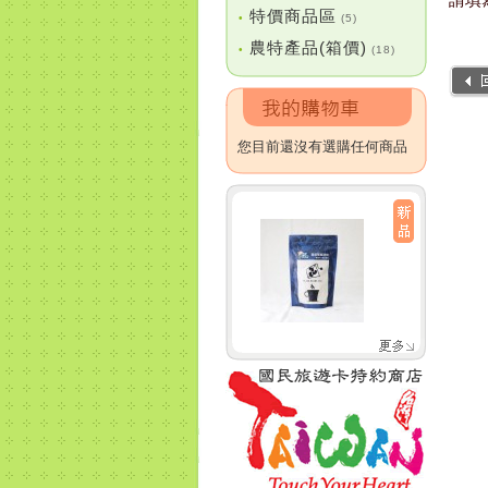
特價商品區
•
(5)
農特產品(箱價)
•
(18)
您目前還沒有選購任何商品