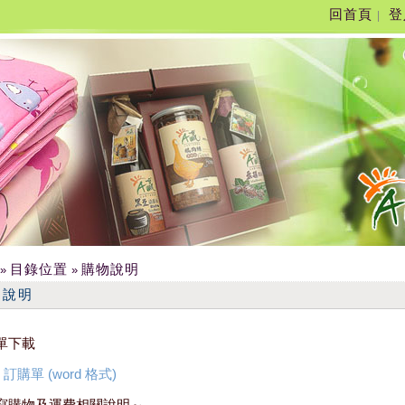
回首頁
登
|
目錄位置
購物說明
»
»
物說明
單下載
訂購單 (word 格式)
寫購物及運費相關說明～