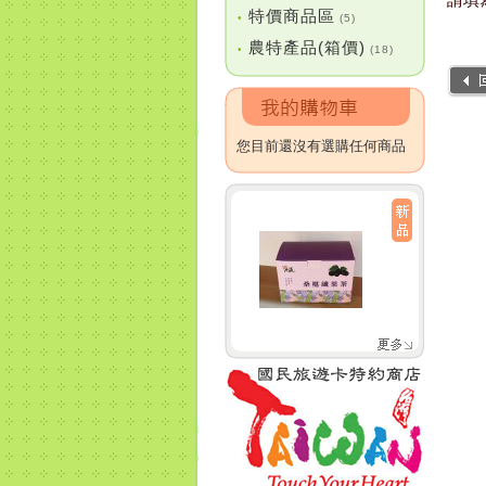
特價商品區
•
(5)
農特產品(箱價)
•
(18)
您目前還沒有選購任何商品