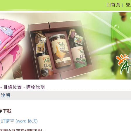
回首頁
登
|
目錄位置
購物說明
»
»
物說明
單下載
訂購單 (word 格式)
寫購物及運費相關說明～