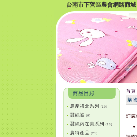
台南市下營區農會網路商城
首頁
購
農產禮盒系列
•
(10)
蠶絲被
訂購
•
(6)
蠶絲內在美系列
•
(10)
農特產品
•
(21)
請填