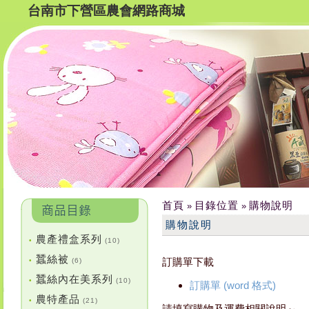
台南市下營區農會網路商城
首頁
目錄位置
購物說明
»
»
購物說明
農產禮盒系列
•
(10)
蠶絲被
訂購單下載
•
(6)
蠶絲內在美系列
•
(10)
訂購單 (word 格式)
農特產品
•
(21)
請填寫購物及運費相關說明～