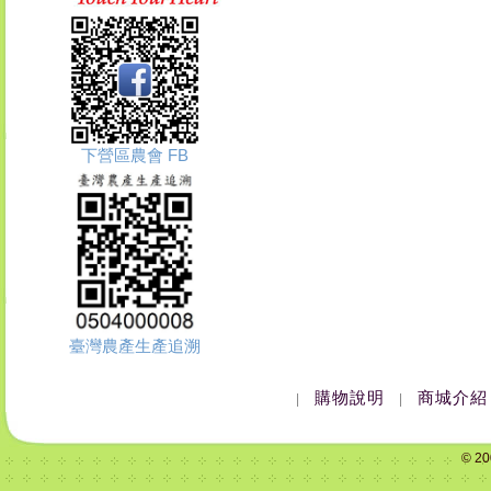
下營區農會 FB
臺灣農產生產追溯
購物說明
商城介紹
|
|
© 