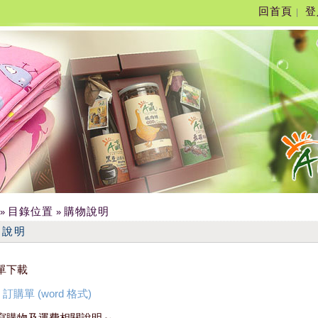
回首頁
登
|
目錄位置
購物說明
»
»
物說明
單下載
訂購單 (word 格式)
寫購物及運費相關說明～