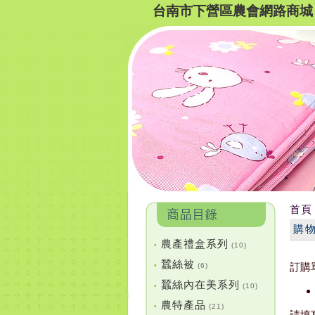
台南市下營區農會網路商城
首頁
購
農產禮盒系列
•
(10)
蠶絲被
訂購
•
(6)
蠶絲內在美系列
•
(10)
農特產品
•
(21)
請填