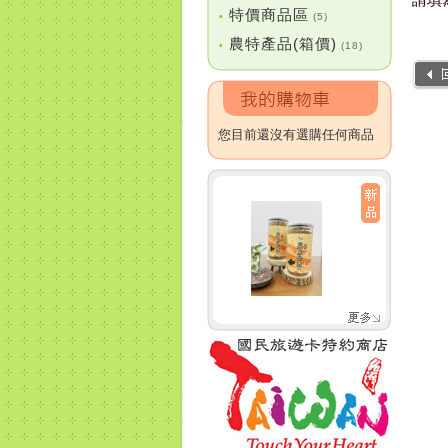
特價商品區
•
(5)
農特產品(箱價)
•
(18)
您目前還沒有選購任何商品