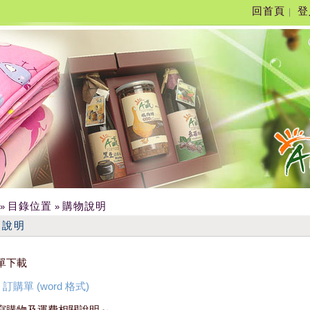
回首頁
登
|
目錄位置
購物說明
»
»
物說明
單下載
訂購單 (word 格式)
寫購物及運費相關說明～