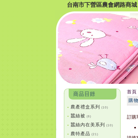
台南市下營區農會網路商城
首頁
購
農產禮盒系列
•
(10)
蠶絲被
訂購
•
(6)
蠶絲內在美系列
•
(10)
農特產品
•
(21)
請填