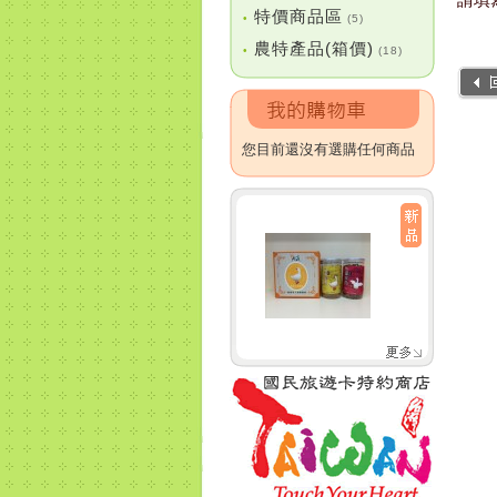
特價商品區
•
(5)
農特產品(箱價)
•
(18)
您目前還沒有選購任何商品