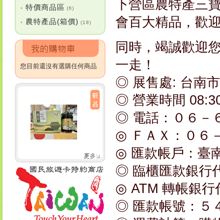
下營區農特產三寶
特價商品區
•
(6)
會百大精品，歡
農特產品(箱價)
•
(18)
同時，竭誠歡迎
一走！
您目前還沒有選購任何商品
◎ 展售處: 台南
◎ 營業時間 08:3
◎ 電話：０６－
◎ ＦＡＸ：０６
◎ 匯款帳戶：臺
◎ 臨櫃匯款銀行
◎ ATM 轉帳銀
◎ 匯款帳號：５