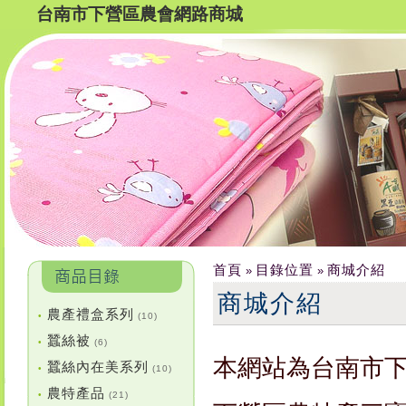
台南市下營區農會網路商城
首頁
目錄位置
商城介紹
»
»
商城介紹
農產禮盒系列
•
(10)
蠶絲被
•
(6)
本網站為台南市
蠶絲內在美系列
•
(10)
農特產品
•
(21)