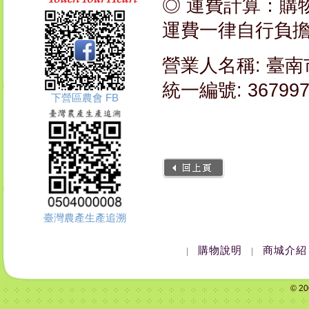
◎ 運費計算：購物
運費一律自行負
營業人名稱: 臺
統一編號: 367997
下營區農會 FB
臺灣農產生產追溯
購物說明
商城介紹
|
|
© 