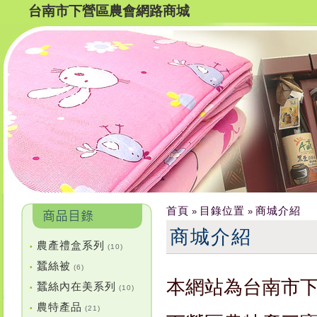
台南市下營區農會網路商城
首頁
目錄位置
商城介紹
»
»
商城介紹
農產禮盒系列
•
(10)
蠶絲被
•
(6)
本網站為台南市
蠶絲內在美系列
•
(10)
農特產品
•
(21)