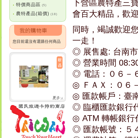
下營區農特產三寶
特價商品區
•
(5)
會百大精品，歡
農特產品(箱價)
•
(18)
同時，竭誠歡迎
一走！
您目前還沒有選購任何商品
◎ 展售處: 台南
◎ 營業時間 08:3
◎ 電話：０６－
◎ ＦＡＸ：０６
◎ 匯款帳戶：臺
◎ 臨櫃匯款銀行
◎ ATM 轉帳銀
◎ 匯款帳號：５