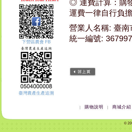
◎ 運費計算：購物
運費一律自行負
營業人名稱: 臺
統一編號: 367997
下營區農會 FB
臺灣農產生產追溯
購物說明
商城介紹
|
|
© 