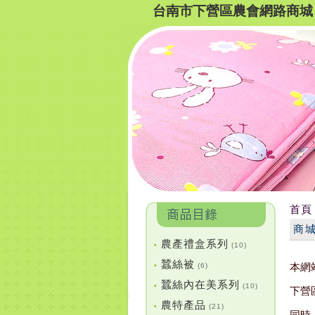
台南市下營區農會網路商城
首頁
商
農產禮盒系列
•
(10)
蠶絲被
本網
•
(6)
蠶絲內在美系列
•
(10)
下營
農特產品
•
(21)
同時