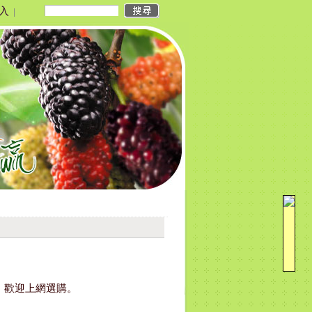
入
|
品，歡迎上網選購。