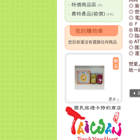
特價商品區
◎ 
•
(5)
◎ 營
農特產品(箱價)
•
(18)
◎ 
◎ 
◎ 
◎ 
◎ 
您目前還沒有選購任何商品
◎ 
◎ 
營業
統一編