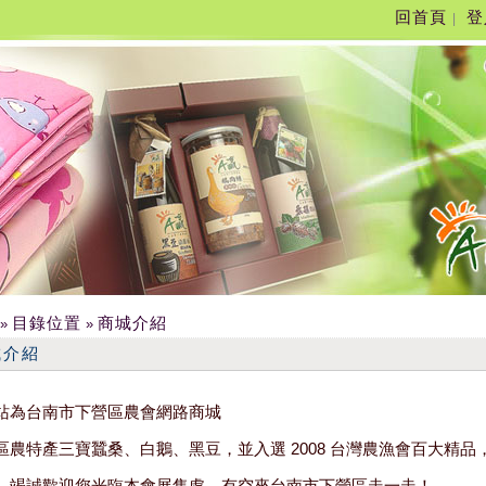
回首頁
登
|
目錄位置
商城介紹
»
»
城介紹
站為台南市下營區農會網路商城
區農特產三寶蠶桑、白鵝、黑豆，並入選 2008 台灣農漁會百大精
，竭誠歡迎您光臨本會展售處，有空來台南市下營區走一走！