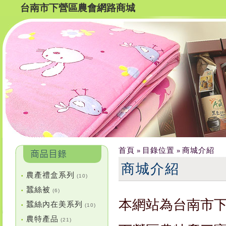
台南市下營區農會網路商城
首頁
目錄位置
商城介紹
»
»
商城介紹
農產禮盒系列
•
(10)
蠶絲被
•
(6)
本網站為台南市
蠶絲內在美系列
•
(10)
農特產品
•
(21)