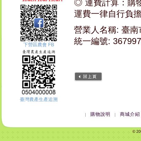
◎ 運費計算：購物
運費一律自行負
營業人名稱: 臺
統一編號: 367997
下營區農會 FB
臺灣農產生產追溯
購物說明
商城介紹
|
|
© 