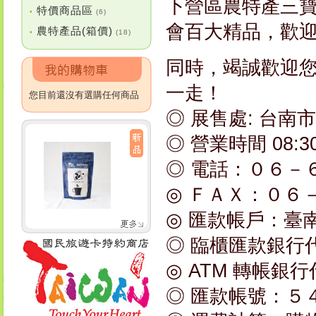
下營區農特產三寶
特價商品區
•
(6)
會百大精品，歡
農特產品(箱價)
•
(18)
同時，竭誠歡迎
一走！
您目前還沒有選購任何商品
◎ 展售處: 台南
◎ 營業時間 08:3
◎ 電話：０６－
◎ ＦＡＸ：０６
◎ 匯款帳戶：臺
◎ 臨櫃匯款銀行
◎ ATM 轉帳銀
◎ 匯款帳號：５