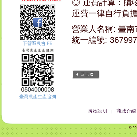
◎ 運費計算：購物
運費一律自行負
營業人名稱: 臺
統一編號: 367997
下營區農會 FB
臺灣農產生產追溯
購物說明
商城介紹
|
|
© 