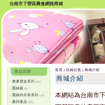
台南市下營區農會網路商城
首頁
目錄位置
商城介紹
»
»
商城介紹
農產禮盒系列
•
(10)
蠶絲被
•
(6)
本網站為台南市
蠶絲內在美系列
•
(10)
農特產品
•
(21)