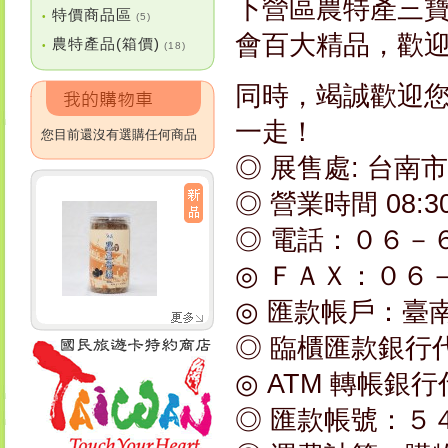
下營區農特產三寶
特價商品區
•
(5)
會百大精品，歡
農特產品(箱價)
•
(18)
同時，竭誠歡迎
一走！
您目前還沒有選購任何商品
◎ 展售處: 台南
◎ 營業時間 08:3
◎ 電話：０６－
◎ ＦＡＸ：０６
◎ 匯款帳戶：臺
◎ 臨櫃匯款銀行
◎ ATM 轉帳銀
◎ 匯款帳號：５