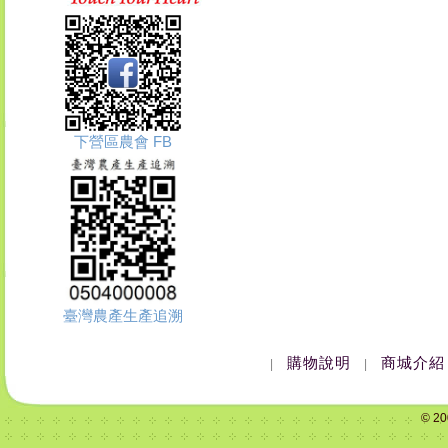
下營區農會 FB
臺灣農產生產追溯
購物說明
商城介紹
|
|
© 