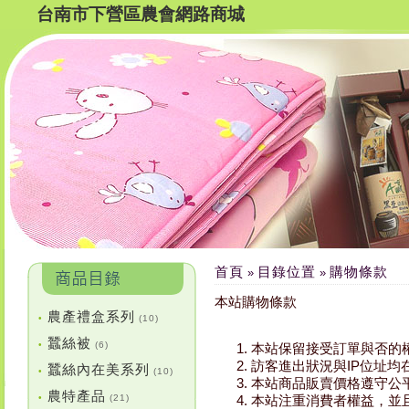
台南市下營區農會網路商城
首頁
目錄位置
購物條款
»
»
本站購物條款
農產禮盒系列
•
(10)
蠶絲被
•
(6)
本站保留接受訂單與否的
訪客進出狀況與IP位址
蠶絲內在美系列
•
(10)
本站商品販賣價格遵守公
農特產品
•
(21)
本站注重消費者權益，並