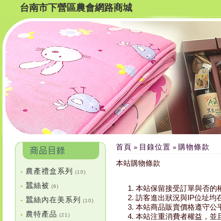
台南市下營區農會網路商城
首頁
目錄位置
購物條款
»
»
本站購物條款
農產禮盒系列
•
(10)
蠶絲被
•
(6)
本站保留接受訂單與否的
訪客進出狀況與IP位址
蠶絲內在美系列
•
(10)
本站商品販賣價格遵守公
農特產品
•
(21)
本站注重消費者權益，並