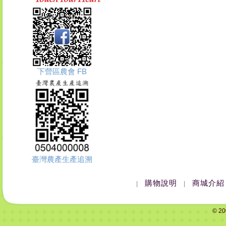
下營區農會 FB
臺灣農產生產追溯
購物說明
商城介紹
|
|
© 