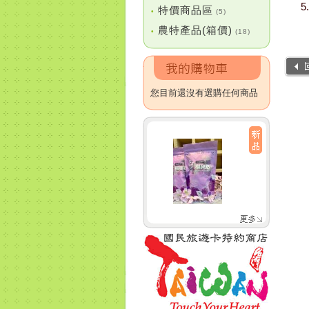
特價商品區
•
(5)
農特產品(箱價)
•
(18)
您目前還沒有選購任何商品