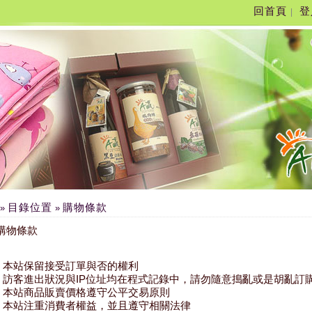
回首頁
登
|
目錄位置
購物條款
»
»
購物條款
本站保留接受訂單與否的權利
訪客進出狀況與IP位址均在程式記錄中，請勿隨意搗亂或是胡亂訂
本站商品販賣價格遵守公平交易原則
本站注重消費者權益，並且遵守相關法律