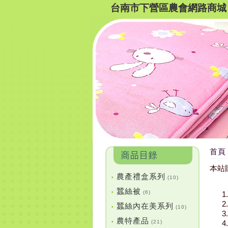
台南市下營區農會網路商城
首頁
本站
農產禮盒系列
•
(10)
蠶絲被
•
(6)
蠶絲內在美系列
•
(10)
農特產品
•
(21)