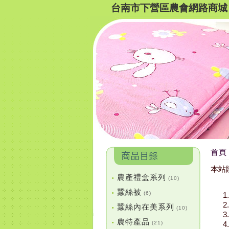
台南市下營區農會網路商城
首頁
本站
農產禮盒系列
•
(10)
蠶絲被
•
(6)
蠶絲內在美系列
•
(10)
農特產品
•
(21)