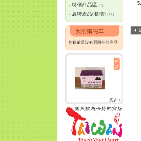
特價商品區
•
(5)
農特產品(箱價)
•
(18)
您目前還沒有選購任何商品