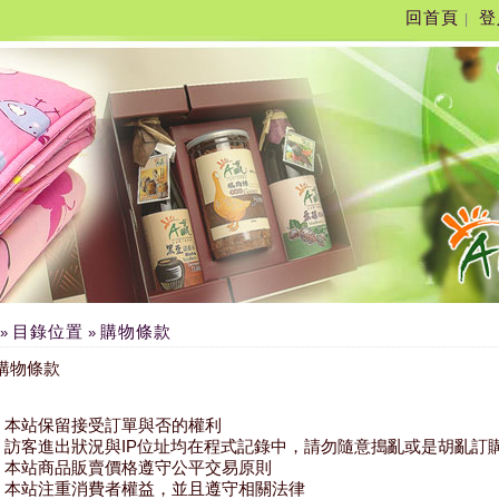
回首頁
登
|
目錄位置
購物條款
»
»
購物條款
本站保留接受訂單與否的權利
訪客進出狀況與IP位址均在程式記錄中，請勿隨意搗亂或是胡亂訂
本站商品販賣價格遵守公平交易原則
本站注重消費者權益，並且遵守相關法律