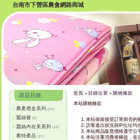
台南市下營區農會網路商城
首頁
目錄位置
購物條款
»
»
本站購物條款
農產禮盒系列
•
(10)
蠶絲被
•
(6)
本站保留接受訂單與否的
訪客進出狀況與IP位址
蠶絲內在美系列
•
(10)
本站商品販賣價格遵守公
農特產品
•
(21)
本站注重消費者權益，並