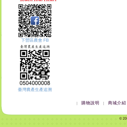
下營區農會 FB
臺灣農產生產追溯
購物說明
商城介紹
|
|
© 