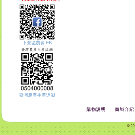
下營區農會 FB
臺灣農產生產追溯
購物說明
商城介紹
|
|
© 