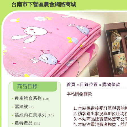
台南市下營區農會網路商城
首頁
目錄位置
購物條款
»
»
本站購物條款
農產禮盒系列
•
(10)
蠶絲被
•
(6)
本站保留接受訂單與否的
訪客進出狀況與IP位址
蠶絲內在美系列
•
(10)
本站商品販賣價格遵守公
農特產品
•
(21)
本站注重消費者權益，並