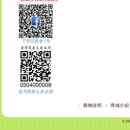
下營區農會 FB
臺灣農產生產追溯
購物說明
商城介紹
|
|
© 