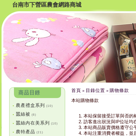
台南市下營區農會網路商城
首頁
目錄位置
購物條款
»
»
本站購物條款
農產禮盒系列
•
(10)
蠶絲被
•
(6)
本站保留接受訂單與否的
訪客進出狀況與IP位址
蠶絲內在美系列
•
(10)
本站商品販賣價格遵守公
農特產品
•
(21)
本站注重消費者權益，並