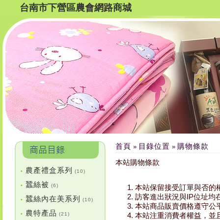
台南市下營區農會網路商城
首頁
目錄位置
購物條款
»
»
本站購物條款
農產禮盒系列
•
(10)
蠶絲被
•
(6)
本站保留接受訂單與否的
訪客進出狀況與IP位址
蠶絲內在美系列
•
(10)
本站商品販賣價格遵守公
農特產品
•
(21)
本站注重消費者權益，並