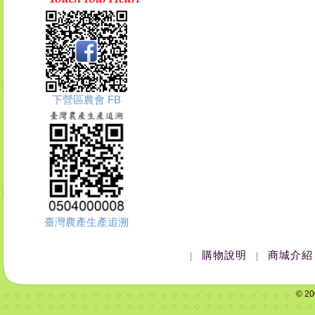
下營區農會 FB
臺灣農產生產追溯
購物說明
商城介紹
|
|
© 