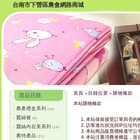
台南市下營區農會網路商城
首頁
目錄位置
購物條款
»
»
本站購物條款
農產禮盒系列
•
(10)
蠶絲被
•
(6)
本站保留接受訂單與否的
訪客進出狀況與IP位址
蠶絲內在美系列
•
(10)
本站商品販賣價格遵守公
農特產品
•
(21)
本站注重消費者權益，並