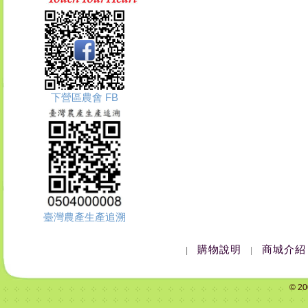
下營區農會 FB
臺灣農產生產追溯
購物說明
商城介紹
|
|
© 