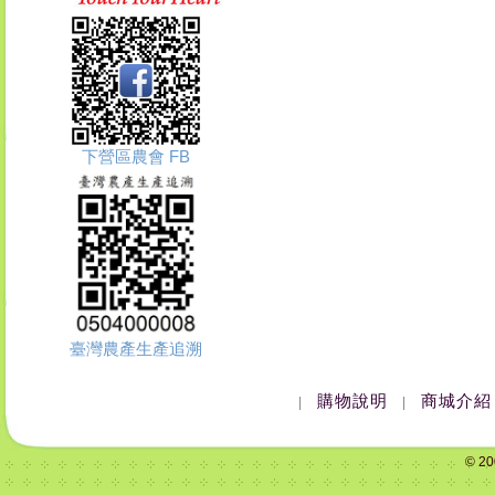
下營區農會 FB
臺灣農產生產追溯
購物說明
商城介紹
|
|
© 