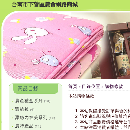
台南市下營區農會網路商城
首頁
目錄位置
購物條款
»
»
本站購物條款
農產禮盒系列
•
(10)
蠶絲被
•
(6)
本站保留接受訂單與否的
訪客進出狀況與IP位址
蠶絲內在美系列
•
(10)
本站商品販賣價格遵守公
農特產品
•
(21)
本站注重消費者權益，並