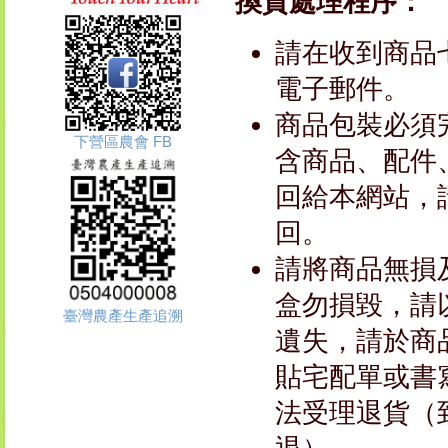
換貨處理程序：
請在收到商品
電子郵件。
商品包裝必須
下營區農會 FB
含商品、配件
回給本網站，
回。
請將商品無損
盒勿損毀，請
臺灣農產生產追溯
遺失，請於商
貼宅配單或書
法受理退貨（