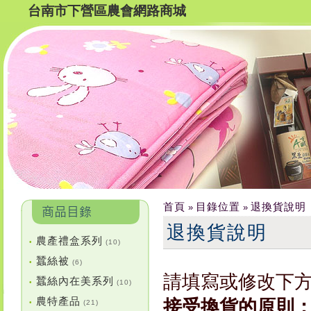
台南市下營區農會網路商城
首頁
目錄位置
退換貨說明
»
»
退換貨說明
農產禮盒系列
•
(10)
蠶絲被
•
(6)
請填寫或修改下
蠶絲內在美系列
•
(10)
農特產品
接受換貨的原則
•
(21)