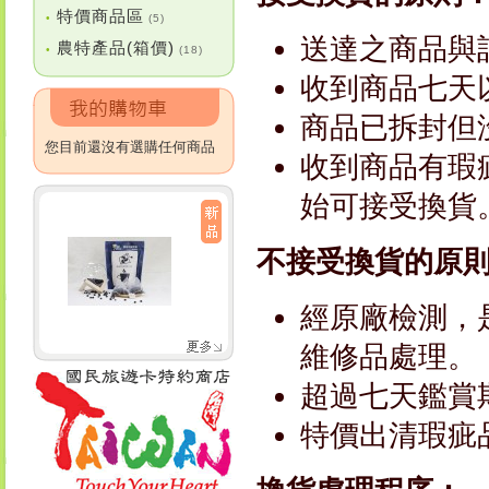
特價商品區
•
(5)
送達之商品與
農特產品(箱價)
•
(18)
收到商品七天
商品已拆封但
您目前還沒有選購任何商品
收到商品有瑕
始可接受換貨
不接受換貨的原
經原廠檢測，
維修品處理。
超過七天鑑賞
特價出清瑕疵