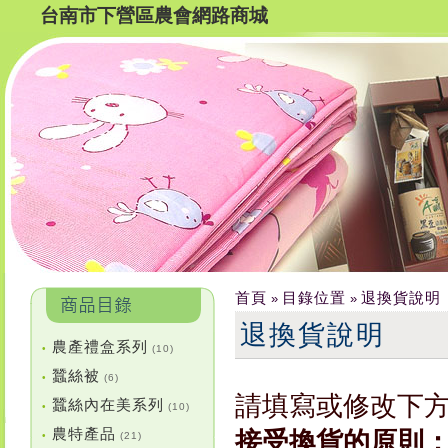
台南市下營區農會網路商城
首頁
目錄位置
退換貨說明
»
»
退換貨說明
農產禮盒系列
•
(10)
蠶絲被
•
(6)
請填寫或修改下
蠶絲內在美系列
•
(10)
農特產品
接受換貨的原則
•
(21)