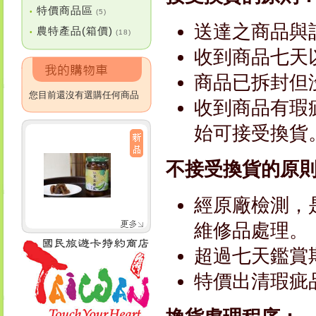
特價商品區
•
(5)
送達之商品與
農特產品(箱價)
•
(18)
收到商品七天
商品已拆封但
您目前還沒有選購任何商品
收到商品有瑕
始可接受換貨
不接受換貨的原
經原廠檢測，
維修品處理。
超過七天鑑賞
特價出清瑕疵