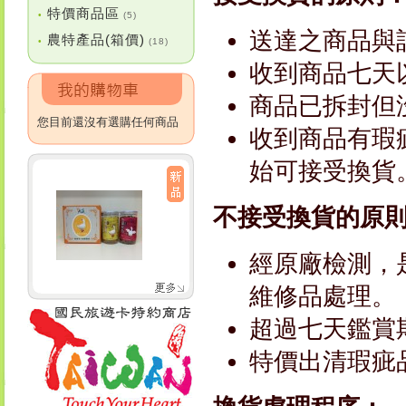
特價商品區
•
(5)
送達之商品與
農特產品(箱價)
•
(18)
收到商品七天
商品已拆封但
您目前還沒有選購任何商品
收到商品有瑕
始可接受換貨
不接受換貨的原
經原廠檢測，
維修品處理。
超過七天鑑賞
特價出清瑕疵