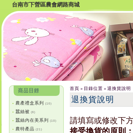
台南市下營區農會網路商城
首頁
目錄位置
退換貨說明
»
»
退換貨說明
農產禮盒系列
•
(10)
蠶絲被
•
(6)
請填寫或修改下
蠶絲內在美系列
•
(10)
農特產品
接受換貨的原則
•
(21)