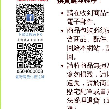
換貨處理程序：
請在收到商品
電子郵件。
商品包裝必須
下營區農會 FB
含商品、配件
回給本網站，
回。
請將商品無損
盒勿損毀，請
臺灣農產生產追溯
遺失，請於商
貼宅配單或書
法受理退貨（