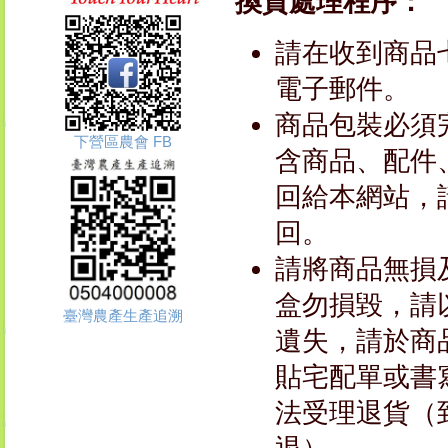
換貨處理程序：
請在收到商品
電子郵件。
商品包裝必須
下營區農會 FB
含商品、配件
回給本網站，
回。
請將商品無損
盒勿損毀，請
臺灣農產生產追溯
遺失，請於商
貼宅配單或書
法受理退貨（