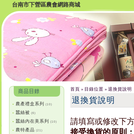
台南市下營區農會網路商城
首頁
目錄位置
退換貨說明
»
»
退換貨說明
農產禮盒系列
•
(10)
蠶絲被
•
(6)
請填寫或修改下
蠶絲內在美系列
•
(10)
農特產品
接受換貨的原則
•
(21)