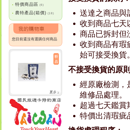
特價商品區
•
(6)
送達之商品與
農特產品(箱價)
•
(18)
收到商品七天
商品已拆封但
您目前還沒有選購任何商品
收到商品有瑕
始可接受換貨
不接受換貨的原
經原廠檢測，
維修品處理。
超過七天鑑賞
特價出清瑕疵