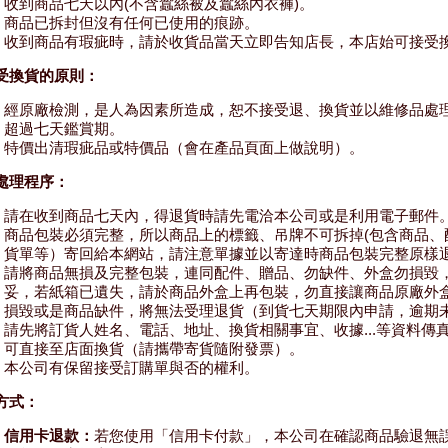
收到商品七天以內(不含蠶絲被及蠶絲內衣褲)。
商品已拆封但沒有任何已使用的痕跡。
收到商品有瑕疵時，請於收貨品當天立即告知店長，本店始可接受
受換貨的原則：
經原廠檢測，是人為因素所造成，恕不接受退、換貨並以維修品處
超過七天鑑賞期。
特價出清瑕疵品或特價品（會在產品頁面上做說明）。
處理程序：
請在收到商品七天內，得退貨時請先電洽本公司或是利用電子郵件
商品包裝必須完整，所以商品上的標籤、吊牌不可拆掉(包含商品、
貨單等）寄回給本網站，請注意單據並以寄達時商品包裝完整原樣
請將商品無損及完整包裝，連同配件、贈品、勿缺件、外盒勿損毀
妥，若紙箱已遺失，請於商品外盒上再包裝，勿直接讓商品原廠外
損毀或是商品缺件，將無法受理退貨（到貨七天期限內申請，逾期
請先將訂貨人姓名、電話、地址、換貨相關事宜、收據...等資料傳真
可直接至店面換貨（請攜帶寄貨隨附發票）。
本公司有保留接受訂購單與否的權利。
方式：
信用卡退款：
若您使用「信用卡付款」，本公司在確認商品驗退無