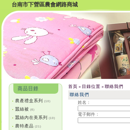
台南市下營區農會網路商城
首頁
目錄位置
聯絡我們
»
»
聯絡我們
農產禮盒系列
•
(10)
姓名：
蠶絲被
•
(6)
電子郵件：
蠶絲內在美系列
•
(10)
農特產品
•
(21)