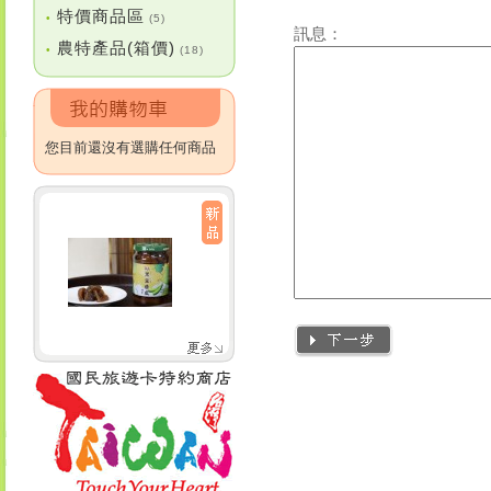
特價商品區
•
(5)
訊息：
農特產品(箱價)
•
(18)
您目前還沒有選購任何商品