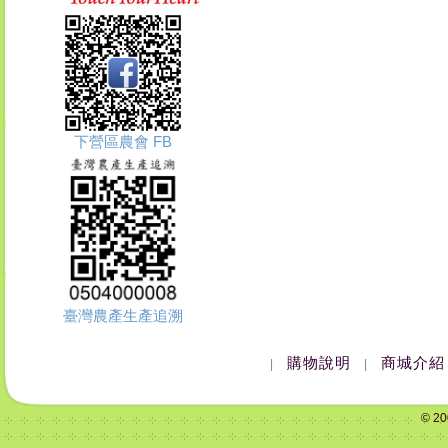
下營區農會 FB
臺灣農產生產追溯
購物說明
商城介紹
|
|
© 