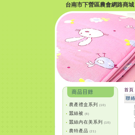
台南市下營區農會網路商城
首頁
聯
農產禮盒系列
•
(10)
蠶絲被
•
(6)
蠶絲內在美系列
•
(10)
農特產品
•
(21)