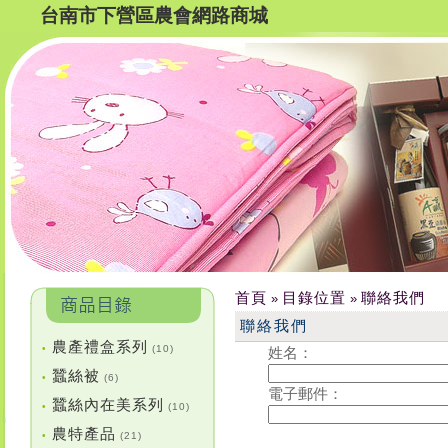
台南市下營區農會網路商城
首頁
目錄位置
聯絡我們
»
»
聯絡我們
農產禮盒系列
•
(10)
姓名：
蠶絲被
•
(6)
電子郵件：
蠶絲內在美系列
•
(10)
農特產品
•
(21)