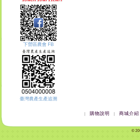
下營區農會 FB
臺灣農產生產追溯
購物說明
商城介紹
|
|
© 