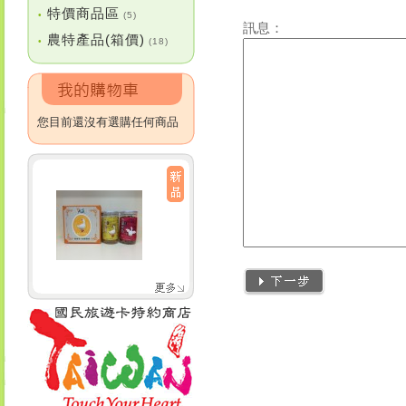
特價商品區
•
(5)
訊息：
農特產品(箱價)
•
(18)
您目前還沒有選購任何商品