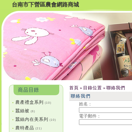
台南市下營區農會網路商城
首頁
目錄位置
聯絡我們
»
»
聯絡我們
農產禮盒系列
•
(10)
姓名：
蠶絲被
•
(6)
電子郵件：
蠶絲內在美系列
•
(10)
農特產品
•
(21)