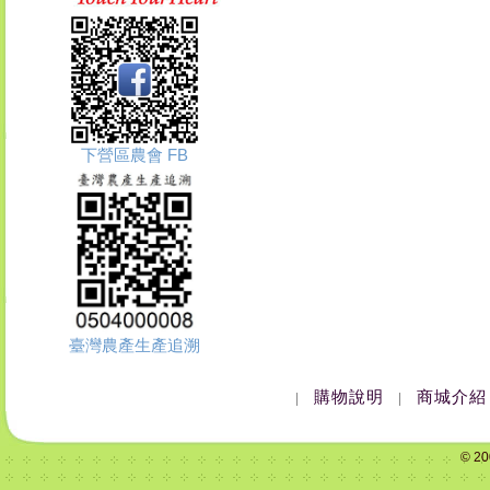
下營區農會 FB
臺灣農產生產追溯
購物說明
商城介紹
|
|
© 