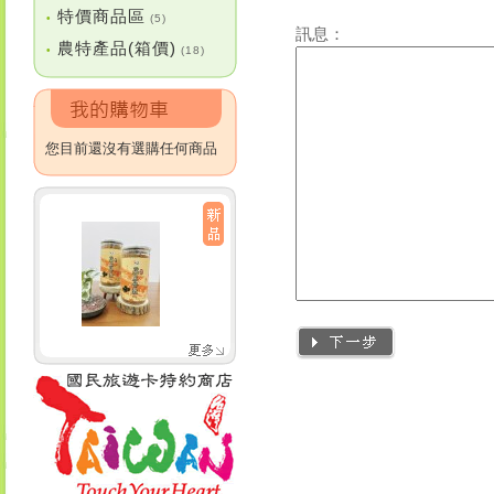
特價商品區
•
(5)
訊息：
農特產品(箱價)
•
(18)
您目前還沒有選購任何商品