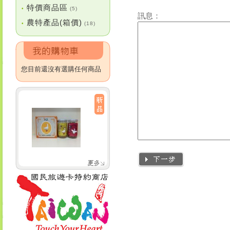
特價商品區
•
(5)
訊息：
農特產品(箱價)
•
(18)
您目前還沒有選購任何商品