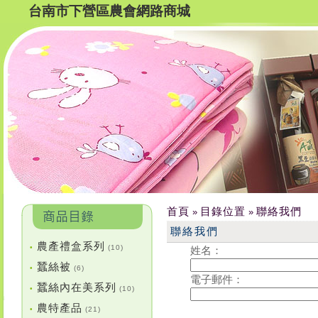
台南市下營區農會網路商城
首頁
目錄位置
聯絡我們
»
»
聯絡我們
農產禮盒系列
•
(10)
姓名：
蠶絲被
•
(6)
電子郵件：
蠶絲內在美系列
•
(10)
農特產品
•
(21)