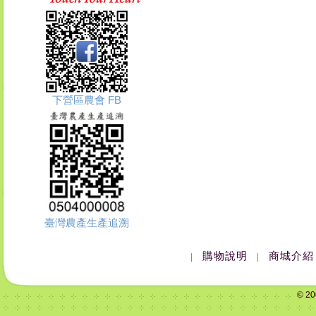
下營區農會 FB
臺灣農產生產追溯
購物說明
商城介紹
|
|
© 