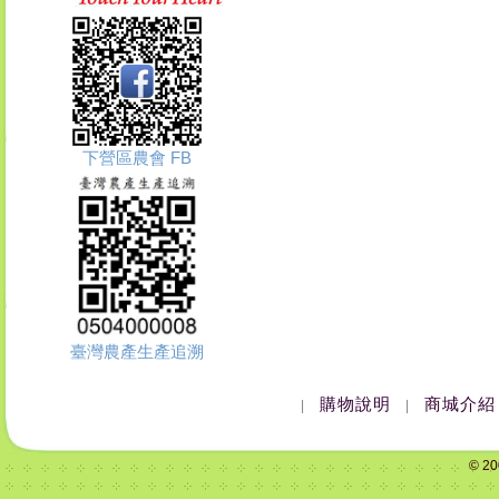
下營區農會 FB
臺灣農產生產追溯
購物說明
商城介紹
|
|
© 