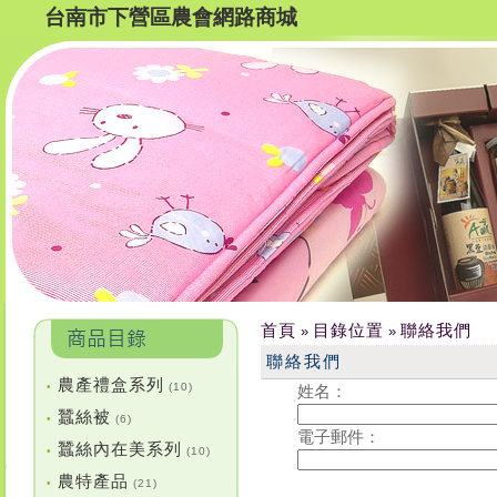
台南市下營區農會網路商城
首頁
目錄位置
聯絡我們
»
»
聯絡我們
農產禮盒系列
•
(10)
姓名：
蠶絲被
•
(6)
電子郵件：
蠶絲內在美系列
•
(10)
農特產品
•
(21)