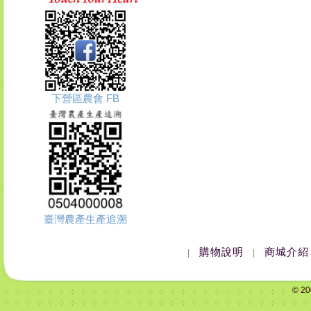
下營區農會 FB
臺灣農產生產追溯
購物說明
商城介紹
|
|
© 