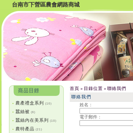
台南市下營區農會網路商城
首頁
目錄位置
聯絡我們
»
»
聯絡我們
農產禮盒系列
•
(10)
姓名：
蠶絲被
•
(6)
電子郵件：
蠶絲內在美系列
•
(10)
農特產品
•
(21)