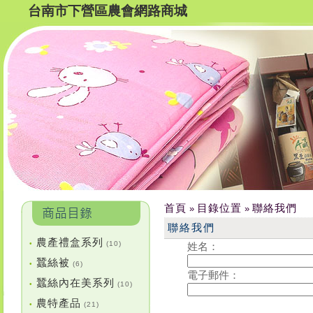
台南市下營區農會網路商城
首頁
目錄位置
聯絡我們
»
»
聯絡我們
農產禮盒系列
•
(10)
姓名：
蠶絲被
•
(6)
電子郵件：
蠶絲內在美系列
•
(10)
農特產品
•
(21)