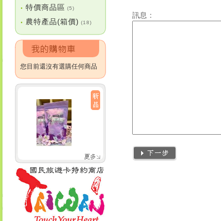
特價商品區
•
(5)
訊息：
農特產品(箱價)
•
(18)
您目前還沒有選購任何商品