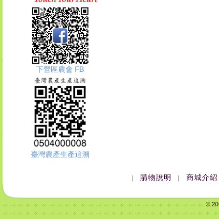
下營區農會 FB
臺灣農產生產追溯
購物說明
商城介紹
|
|
© 