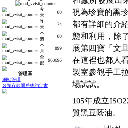
和蠶所發展出
今
視為珍寶的黑珍
80
天
昨
都有詳細的介
74
天
本
態和利用，除了
80
週
本
展第四寶「文
899
月
全
在這裡也都人
963696
部
製室參觀手工
管理區
網站管理
場試試。
各類存款開戶總約定書
105年成立IS
質黑豆蔭油。