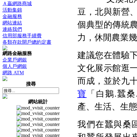
Ａ贏網路商城
豆，北與新營
活動集錦
金融服務
個典型的傳統
網站連結
連絡我們
力，休閒農業
信用部服務手續費
各類存款開戶總約定書
建議您在體驗
網路金融服務
企業戶網銀
文化展示館逛一
個人戶網銀
網路 ATM
而成，並於九
搜尋
寶
「白鵝.蠶
網站統計
產、生活、生
我們在蠶與桑