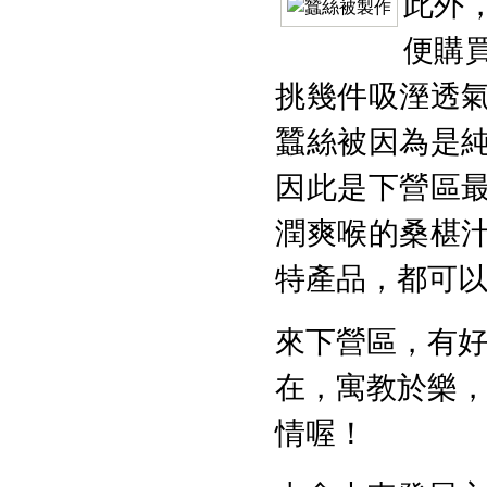
此外
便購
挑幾件吸溼透
蠶絲被因為是
因此是下營區
潤爽喉的桑椹
特產品，都可
來下營區，有
在，寓教於樂
情喔！