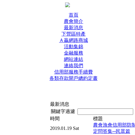
首頁
農會簡介
最新消息
下營區特產
Ａ贏網路商城
活動集錦
金融服務
網站連結
連絡我們
信用部服務手續費
各類存款開戶總約定書
最新消息
關鍵字過濾
時間
標題
農會漁會信用部防
2019.01.19 Sat
定問答集─民眾篇