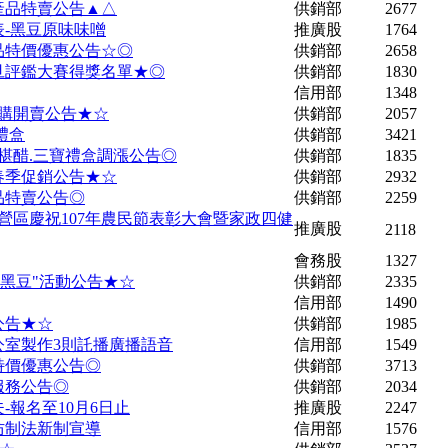
特產品特賣公告▲△
供銷部
2677
-黑豆原味味噌
推廣股
1764
產品特價優惠公告☆◎
供銷部
2658
文旦評鑑大賽得獎名單★◎
供銷部
1830
信用部
1348
預購開賣公告★☆
供銷部
2057
禮盒
供銷部
3421
桑椹醋.三寶禮盒調漲公告◎
供銷部
1835
品春季促銷公告★☆
供銷部
2932
產品特賣公告◎
供銷部
2259
辦下營區慶祝107年農民節表彰大會暨家政四健
推廣股
2118
會務股
1327
生黑豆"活動公告★☆
供銷部
2335
信用部
1490
公告★☆
供銷部
1985
公室製作3則託播廣播語音
信用部
1549
品特價優惠公告◎
供銷部
3713
服務公告◎
供銷部
2034
-報名至10月6日止
推廣股
2247
防制法新制宣導
信用部
1576