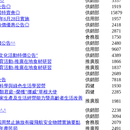
☆
供銷部
3537
公告◎
供銷部
1919
購特賣會◎
供銷部
15879
年6月28日實施
信用部
1957
品特價優惠公告◎
供銷部
2418
供銷部
2871
會務股
1750
價公告^^
供銷部
2480
信用部
9607
業文化活動特價公告"
供銷部
4389
教育活動-推廣在地食材研習
推廣股
1866
教育活動-推廣在地食材研習
推廣股
1837
供銷部
2689
公告
供銷部
7818
色科學與綠色生活學習營
四健
1930
顏君庭~榮獲"挪威"草根大使
四健
2285
農家生產及生活經營能力暨高齡者生活改善
推廣股
1981
.^
供銷部
2238
供銷部
3094
四周禁止施放有礙飛航安全物體實施要點
會務股
2079
5年農民節
推廣股
2491