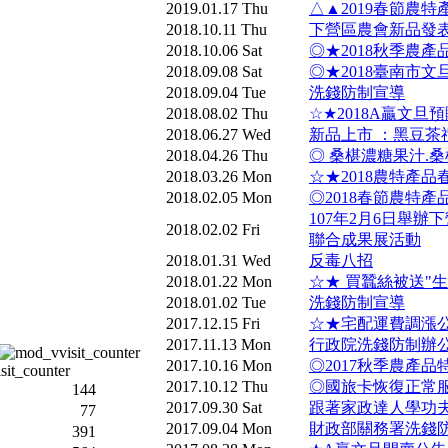
2019.01.17 Thu
△▲2019春節農
2018.10.11 Thu
下營區農會新品發表
2018.10.06 Sat
◎★2018秋季農
2018.09.08 Sat
◎★2018臺南市
2018.09.04 Tue
洗錢防制宣導
2018.08.02 Thu
☆★2018A贏文旦
2018.06.27 Wed
新品上市 ：黑豆茶
2018.04.26 Thu
◎ 桑椹濃糖果汁.
2018.03.26 Mon
☆★2018農特產
2018.02.05 Mon
◎2018春節農特
107年2月6日舉
2018.02.02 Fri
聯合成果展活動
2018.01.31 Wed
反毒八招
2018.01.22 Mon
☆★ 買蠶絲被送"
2018.01.02 Tue
洗錢防制宣導
2017.12.15 Fri
☆★宅配運費調漲
2017.11.13 Mon
行政院洗錢防制辦
2017.10.16 Mon
◎2017秋季農產
2017.10.12 Thu
◎國旅卡恢復正常
144
2017.09.30 Sat
跟著家政達人學功夫
77
2017.09.04 Mon
財政部關務署洗錢
391