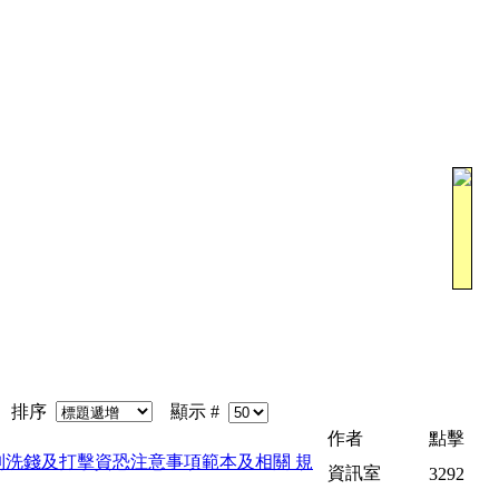
排序
顯示 #
作者
點擊
制洗錢及打擊資恐注意事項範本及相關 規
資訊室
3292