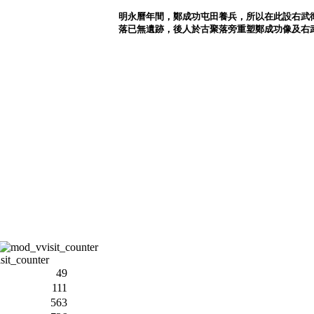
明永曆年間，鄭成功屯田養兵，所以在此設右武
落已無遺跡，後人於古聚落旁重塑鄭成功像及右
49
111
563