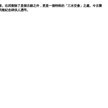
衛。右武衛除了是個古鎮之外，更是一個特殊的「三水交會」之處。今古聚
武衛紀念碑供人憑弔。