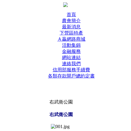
首頁
農會簡介
最新消息
下營區特產
Ａ贏網路商城
活動集錦
金融服務
網站連結
連絡我們
信用部服務手續費
各類存款開戶總約定書
右武衛公園
右武衛公園