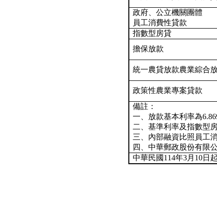
政府、公立機關團體
員工消費性貸款
指數型房貸
擔保放款
統一農貸放款農業綜合
政策性農業專案貸款
備註：
一、放款基本利率為
6.86
二、基準利率及指數型房貸利
三、內部融資比照員工
四、中華郵政股份有限
中華民國
114
年3月
10
日