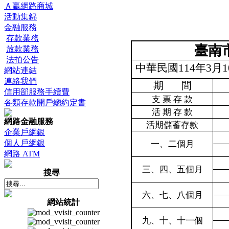
Ａ贏網路商城
活動集錦
金融服務
存款業務
臺南
放款業務
法拍公告
中華民國
114
年3月
1
網站連結
連絡我們
期
間
信用部服務手續費
支
票
存
款
各類存款開戶總約定書
活
期
存
款
網路金融服務
活期儲蓄存款
企業戶網銀
個人戶網銀
一、二個月
網路 ATM
三、四、五個月
搜尋
六、七、八個月
網站統計
九、十、十一個