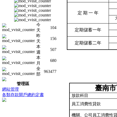
定
期
一
年
今
104
定期儲蓄一年
天
昨
156
天
定期儲蓄二年
本
507
週
本
680
月
全
963477
部
管理區
臺南市
網站管理
各類存款開戶總約定書
放款科目
員工消費性貸款
機關、公司員工消費性