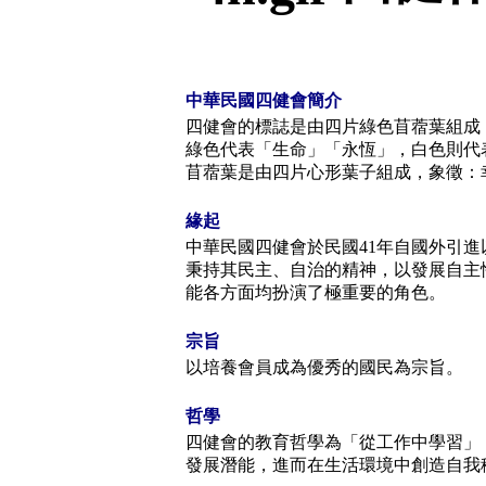
中華民國四健會簡介
四健會的標誌是由四片綠色苜蓿葉組成
綠色代表「生命」「永恆」，白色則代
苜蓿葉是由四片心形葉子組成，象徵：
緣起
中華民國四健會於民國41年自國外引
秉持其民主、自治的精神，以發展自主
能各方面均扮演了極重要的角色。
宗旨
以培養會員成為優秀的國民為宗旨。
哲學
四健會的教育哲學為「從工作中學習」
發展潛能，進而在生活環境中創造自我