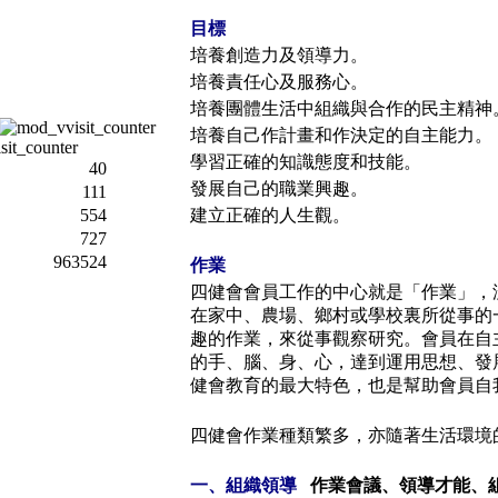
目標
培養創造力及領導力。
培養責任心及服務心。
培養團體生活中組織與合作的民主精神
培養自己作計畫和作決定的自主能力。
學習正確的知識態度和技能。
40
發展自己的職業興趣。
111
建立正確的人生觀。
554
727
963524
作業
四健會會員工作的中心就是「作業」，
在家中、農場、鄉村或學校裏所從事的
趣的作業，來從事觀察研究。會員在自
的手、腦、身、心，達到運用思想、發
健會教育的最大特色，也是幫助會員自
四健會作業種類繁多，亦隨著生活環境
一、組織領導
作業會議、領導才能、