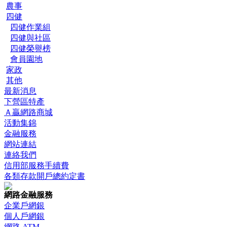
農事
四健
四健作業組
四健與社區
四健榮譽榜
會員園地
家政
其他
最新消息
下營區特產
Ａ贏網路商城
活動集錦
金融服務
網站連結
連絡我們
信用部服務手續費
各類存款開戶總約定書
網路金融服務
企業戶網銀
個人戶網銀
網路 ATM