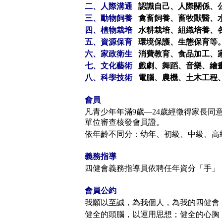
二、人際溝通
認識自己、人際關係、
三、動物飼養
禽畜飼養、畜牧獸醫、
四、植物栽培
水耕栽培、組織培養、
五、資源保育
環境保護、生態保育等
六、家政衛生
消費教育、食品加工、
七、文化藝術
戲劇、舞蹈、音樂、繪
八、科學技術
電腦、農機、土木工程
會員
凡青少年年滿9歲—24歲經徵得家長
單位審查核發會員證。
依年齡不同分：幼年、初級、中級、高
義務指導
四健會義務指導員依聘任年資分「手」
會員公約
我願以至誠，為我個人，為我的四健會
健全的頭腦，以運用思想；健全的心胸