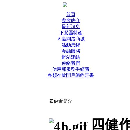
首頁
農會簡介
最新消息
下營區特產
Ａ贏網路商城
活動集錦
金融服務
網站連結
連絡我們
信用部服務手續費
各類存款開戶總約定書
四健會簡介
四健