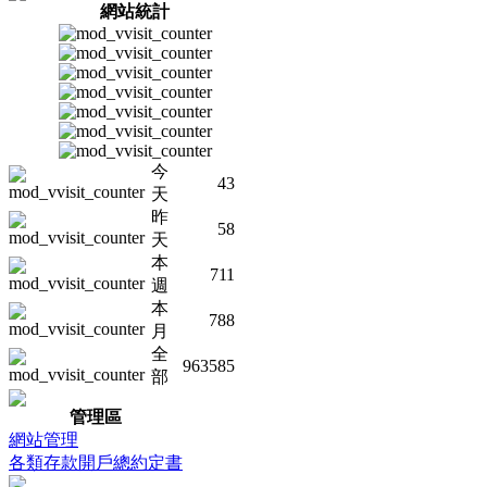
網站統計
今
43
天
昨
58
天
本
711
週
本
788
月
全
963585
部
管理區
網站管理
各類存款開戶總約定書